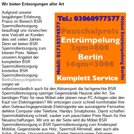
Wir bieten Entsorgungen aller Art
Aufgrund unserer
langjährigen Erfahrung,
Praxis im Bereich BSR
Sperrmüllentsorgung
beauftragt uns inzwischen
eine Vielzahl an Kunden
dies seit vielen Jahren.
Denn wir bieten BSR
Sperrmüllentsorgung zum
kleinen Preis. Neben
unserem Angebot der
kompletten BSR
Sperrmüllentsorgung
kostenlos BSR
Sperrmüllentsorgung
Berlin24recyclingdienst
sorgen wir
selbstverständlich auch für den Abtransport die fachgerechte BSR
Sperrmüllentsorgung sperriger Gegenstände Hausrat aller Art. Sie
benötigen Platz für neue Möbel oder planen neue PC-Anlagen oder den
Kauf von Elektrogeräten? Wir entsorgen zuvor schnell komfortabel Ihre
alten Gebrauchsgegenstände Elektrogeräte wie ausrangierte Fernseher,
defekte Computer oder Telefone, Handys Smatphones. Damit schaffen
Sperrmüllabholung schnell, sauber zum pauschalen Preis Raum für Ihre
Neuanschaffungen. Mit uns an der Seite wird die Möbel BSR
Sperrmüllentsorgung in BSR Sperrmüllentsorgung zum Kinderspiel.
Mobiliar, Gegenstände aus Holz, Sperrmüll Altmetall, aber auch alte
Sofas, Pappe, Umzugskartons, Papier Verpackungen Zeitungen