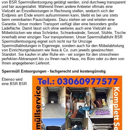
von BSR Sperrmüllentsorgung getätigt werden, sind durchweg transparent
und fair ausgestaltet. Während Ihnen andere Anbieter oftmals eine
Vielzahl an Einzelleistungen in Rechnung stellen, wodurch sich der
Endpreis am Ende enorm aufsummieren kann, bleibt es bei uns stets
beim vereinbarten Pauschalpreis. Dazu stehen wir und erteilen eine
Garantie. Unser modern Transport verfügt über eine besonders große
Ladefläche. Damit lässt sich ohne weiteres auch eine Vielzahl an
Möbelstücken wie etwa Schränke, Schrankwände, Sessel, Stühle, Tische
innerhalb einer einzigen Tour transportieren. Unser Sperrmüllabfuhr BSR
Sperrmüllentsorgung eignet sich nicht nur für Umzüge
Sperrmüllabholungen in Eigenregie, sondern auch für den Möbelabholung
von Einrichtungshäusern wie Ikea & Co. zum jeweils gewünschten
Standort. Sie kaufen in aller Ruhe ein - wir sorgen für den stressfreien
perfekten Abtransport bis zu Ihnen nach Haus, ins Büro oder zu dem von
Ihnen angegebenen Lieferort.
Sperrmüll Entsorgungen - fachgerecht und kostengünstig
Ebenso wird
eine BSR BSR