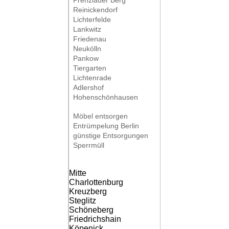
Prenzlauer Berg
Reinickendorf
Lichterfelde
Lankwitz
Friedenau
Neukölln
Pankow
Tiergarten
Lichtenrade
Adlershof
Hohenschönhausen
Möbel entsorgen
Entrümpelung Berlin
günstige Entsorgungen
Sperrmüll
Mitte
Charlottenburg
Kreuzberg
Steglitz
Schöneberg
Friedrichshain
Köpenick