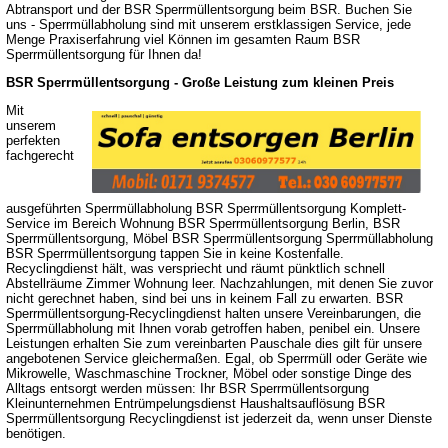
Abtransport und der BSR Sperrmüllentsorgung beim BSR. Buchen Sie
uns - Sperrmüllabholung sind mit unserem erstklassigen Service, jede
Menge Praxiserfahrung viel Können im gesamten Raum BSR
Sperrmüllentsorgung für Ihnen da!
BSR Sperrmüllentsorgung - Große Leistung zum kleinen Preis
Mit
unserem
perfekten
fachgerecht
ausgeführten Sperrmüllabholung BSR Sperrmüllentsorgung Komplett-
Service im Bereich Wohnung BSR Sperrmüllentsorgung Berlin, BSR
Sperrmüllentsorgung, Möbel BSR Sperrmüllentsorgung Sperrmüllabholung
BSR Sperrmüllentsorgung tappen Sie in keine Kostenfalle.
Recyclingdienst hält, was verspriecht und räumt pünktlich schnell
Abstellräume Zimmer Wohnung leer. Nachzahlungen, mit denen Sie zuvor
nicht gerechnet haben, sind bei uns in keinem Fall zu erwarten. BSR
Sperrmüllentsorgung-Recyclingdienst halten unsere Vereinbarungen, die
Sperrmüllabholung mit Ihnen vorab getroffen haben, penibel ein. Unsere
Leistungen erhalten Sie zum vereinbarten Pauschale dies gilt für unsere
angebotenen Service gleichermaßen. Egal, ob Sperrmüll oder Geräte wie
Mikrowelle, Waschmaschine Trockner, Möbel oder sonstige Dinge des
Alltags entsorgt werden müssen: Ihr BSR Sperrmüllentsorgung
Kleinunternehmen Entrümpelungsdienst Haushaltsauflösung BSR
Sperrmüllentsorgung Recyclingdienst ist jederzeit da, wenn unser Dienste
benötigen.